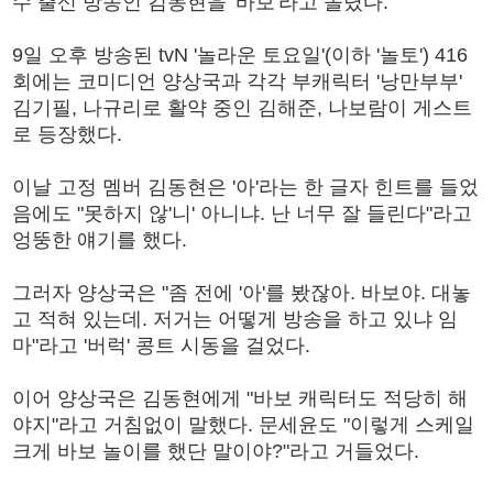
수 출신 방송인 김동현을 '바보'라고 놀렸다.
9일 오후 방송된 tvN '놀라운 토요일'(이하 '놀토') 416
회에는 코미디언 양상국과 각각 부캐릭터 '낭만부부'
김기필, 나규리로 활약 중인 김해준, 나보람이 게스트
로 등장했다.
이날 고정 멤버 김동현은 '아'라는 한 글자 힌트를 들었
음에도 "못하지 않'니' 아니냐. 난 너무 잘 들린다"라고
엉뚱한 얘기를 했다.
그러자 양상국은 "좀 전에 '아'를 봤잖아. 바보야. 대놓
고 적혀 있는데. 저거는 어떻게 방송을 하고 있냐 임
마"라고 '버럭' 콩트 시동을 걸었다.
이어 양상국은 김동현에게 "바보 캐릭터도 적당히 해
야지"라고 거침없이 말했다. 문세윤도 "이렇게 스케일
크게 바보 놀이를 했단 말이야?"라고 거들었다.