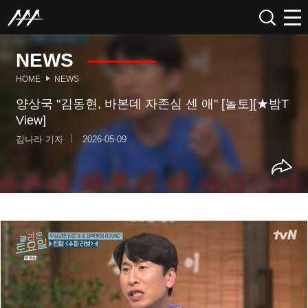
NEWS
HOME
NEWS
양상국 "김동현, 바본데 자존심 센 애" [놀토][★밤T
View]
김나라 기자
2026-05-09