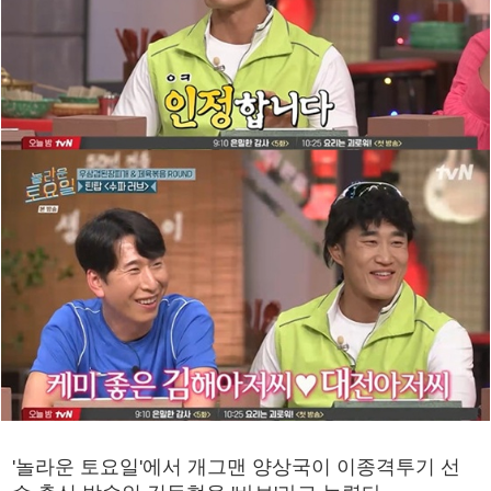
'놀라운 토요일'에서 개그맨 양상국이 이종격투기 선