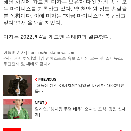
해당 사진에 따르면, 미자는 보유한 다섯 개의 종목 모
두 마이너스를 기록하고 있다. 약 천만 원 정도 손실을
본 상황이다. 이에 미자는 "지금 마이너스만 복구하고
싶다"면서 울상을 지었다.
미자는 2022년 4월 개그맨 김태현과 결혼했다.
이승훈 기자 |
hunnie@mtstarnews.com
<저작권자 © ‘리얼타임 연예스포츠 속보,스타의 모든 것’ 스타뉴스,
무단전재 및 재배포 금지>
PREVIOUS
"하늘에 계신 아버지께" 임영웅 '배신자' 1600만뷰
돌파
NEXT
임지연, '생계형 무명 배우'..오디션 포착 [멋진 신세
계]