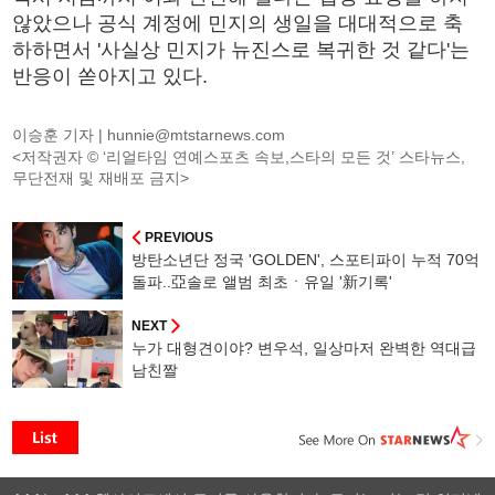
않았으나 공식 계정에 민지의 생일을 대대적으로 축
하하면서 '사실상 민지가 뉴진스로 복귀한 것 같다'는
반응이 쏟아지고 있다.
이승훈 기자 |
hunnie@mtstarnews.com
<저작권자 © ‘리얼타임 연예스포츠 속보,스타의 모든 것’ 스타뉴스,
무단전재 및 재배포 금지>
PREVIOUS
방탄소년단 정국 'GOLDEN', 스포티파이 누적 70억
돌파..亞솔로 앨범 최초ㆍ유일 '新기록'
NEXT
누가 대형견이야? 변우석, 일상마저 완벽한 역대급
남친짤