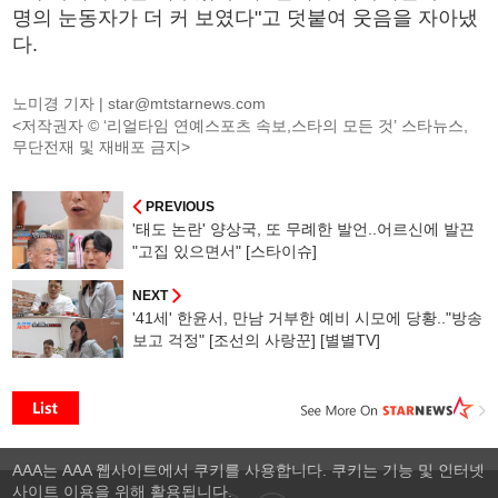
명의 눈동자가 더 커 보였다"고 덧붙여 웃음을 자아냈
다.
노미경 기자 |
star@mtstarnews.com
<저작권자 © ‘리얼타임 연예스포츠 속보,스타의 모든 것’ 스타뉴스,
무단전재 및 재배포 금지>
PREVIOUS
'태도 논란' 양상국, 또 무례한 발언..어르신에 발끈
"고집 있으면서" [스타이슈]
NEXT
'41세' 한윤서, 만남 거부한 예비 시모에 당황.."방송
보고 걱정" [조선의 사랑꾼] [별별TV]
AAA는 AAA 웹사이트에서 쿠키를 사용합니다. 쿠키는 기능 및 인터넷
사이트 이용을 위해 활용됩니다.