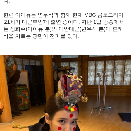
다.
한편 아이유는 변우석과 함께 현재 MBC 금토드라마
'21세기 대군부인'에 출연 중이다. 지난 1일 방송에서
는 성희주(아이유 분)와 이안대군(변우석 분)이 혼례
식을 치르는 장면이 전파를 탔다.