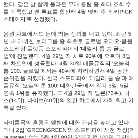
했다. 같은 날 함께 올라온 무대 클립 중 최다 조회 수
를 기록했고 팬 투표를 합산해 4월 넷째 주 '엠카PICK
스테이지'로 선정됐다.
음원 차트에서도 눈에 띄는 성과를 내고 있다. 최근 5
년 내 데뷔한 보이그룹 중 최초로 글로벌 오디오·음원
스트리밍 플랫폼 스포티파이의 '데일리 톱 송 글로
벌'에 진입했다. 4월 29일 자 차트 90위에 오르며 8일
째 차트인에 성공했다. 4월 30일 애플뮤직의 '오늘의
톱 100: 글로벌'에서는 49위에 자리하면서 4일 동안
순위권을 지켰다. 한국 스포티파이 '데일리 톱 송'과 애
플뮤직 '오늘의 톱 100: 대한민국'에서 각각 3일, 5일
연속 1위를 유지했다. 또 4월 29일 자 멜론(73위), 벅
스(14위), 바이브(40위)의 일간 차트에서 자체 최고 기
록을 썼다.
타이틀곡의 흥행은 앨범에 대한 관심을 높이고 있다.
미니 2집 'GREENGREEN'의 스포티파이 사전 저장(P
re-saves) 수는 5월 1일 98만 5000건로 100만 고지에