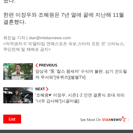
했다.
한편 이장우와 조혜원은 7년 열애 끝에 지난해 11월
결혼했다.
최진실 기자 |
star@mtstarnews.com
<저작권자 © ‘리얼타임 연예스포츠 속보,스타의 모든 것’ 스타뉴스,
무단전재 및 재배포 금지>
PREVIOUS
양상국 "英 '찰스 왕세자' 수식어 불편..심기 건드릴
까 무서워"[유퀴즈][별별TV]
NEXT
'조혜원♥' 이장우, 시즌1·2 인연 결혼식 초대 의리
"너무 감사해"[시골마을]