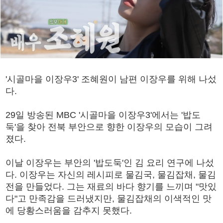
'시골마을 이장우3' 조혜원이 남편 이장우를 위해 나섰
다.
29일 방송된 MBC '시골마을 이장우3'에서는 '밥도
둑'을 찾아 전북 부안으로 향한 이장우의 모습이 그려
졌다.
이날 이장우는 부안의 '밥도둑'인 김 요리 연구에 나섰
다. 이장우는 자신의 레시피로 물김국, 물김잡채, 물김
전을 만들었다. 그는 재료의 바다 향기를 느끼며 "맛있
다"고 만족감을 드러냈지만, 물김잡채의 이색적인 맛
에 당황스러움을 감추지 못했다.