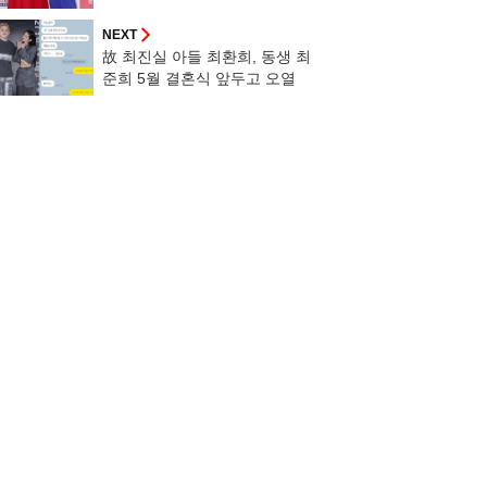
[인터뷰]
NEXT
故 최진실 아들 최환희, 동생 최
준희 5월 결혼식 앞두고 오열
"끔찍해"