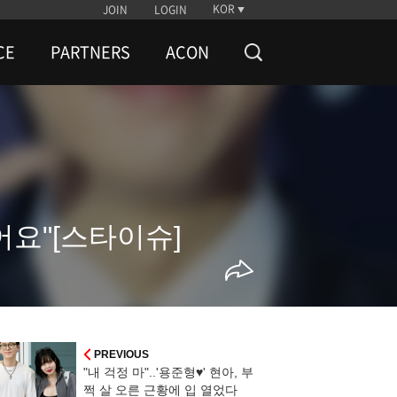
KOR
JOIN
LOGIN
CE
PARTNERS
ACON
어요"[스타이슈]
PREVIOUS
"내 걱정 마"..'용준형♥' 현아, 부
쩍 살 오른 근황에 입 열었다