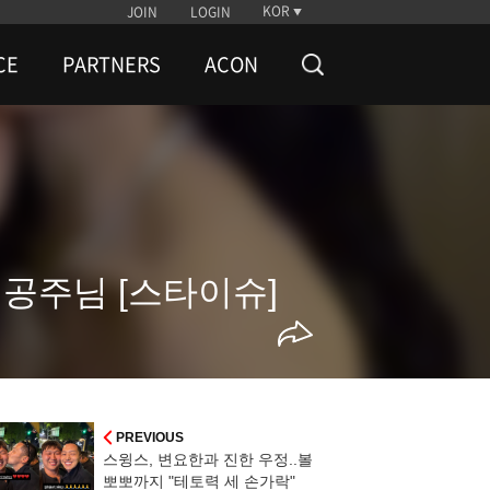
KOR
JOIN
LOGIN
CE
PARTNERS
ACON
 공주님 [스타이슈]
PREVIOUS
스윙스, 변요한과 진한 우정..볼
뽀뽀까지 "테토력 세 손가락"