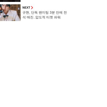
NEXT
규현, 단독 팬미팅 3분 만에 전
석 매진..압도적 티켓 파워