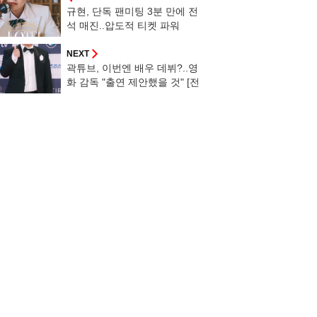
규현, 단독 팬미팅 3분 만에 전
석 매진..압도적 티켓 파워
NEXT
곽튜브, 이번엔 배우 데뷔?..영
화 감독 "출연 제안했을 것" [전
현무계획3]