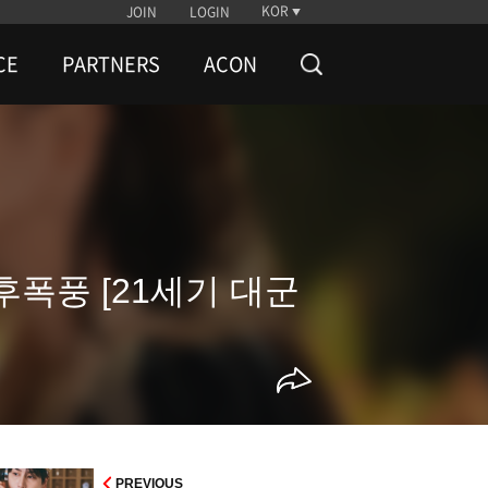
KOR
JOIN
LOGIN
CE
PARTNERS
ACON
 후폭풍 [21세기 대군
PREVIOUS