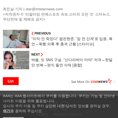
최진실 기자 |
star@mtstarnews.com
<저작권자 © ‘리얼타임 연예스포츠 속보,스타의 모든 것’ 스타뉴스,
무단전재 및 재배포 금지>
PREVIOUS
"아직 안 죽었다" 팝핀현준, '암 전 단계'로 입원..폭
언→폭행 의혹 후 충격 근황 [스타이슈]
NEXT
박봄, 또 SNS 구설.."산다라박이 마약" 저격→한달
만 번복→편지 돌연 삭제 [종합]
AAA는 AAA 웹사이트에서 쿠키를 사용합니다. 쿠키는 기능 및 인터넷
사이트 이용을 위해 활용됩니다.
당사의 쿠키 이용 및 쿠키 설정에 대한 상세한 정보를 원하실 경우,
여기
를 클릭해 주십시오.
TERMS
PRIVACY POLICY