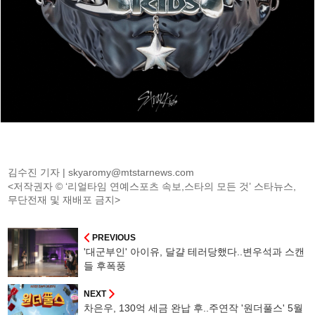
김수진 기자 |
skyaromy@mtstarnews.com
<저작권자 © ‘리얼타임 연예스포츠 속보,스타의 모든 것’ 스타뉴스,
무단전재 및 재배포 금지>
PREVIOUS
'대군부인' 아이유, 달걀 테러당했다..변우석과 스캔
들 후폭풍
NEXT
차은우, 130억 세금 완납 후..주연작 '원더풀스' 5월