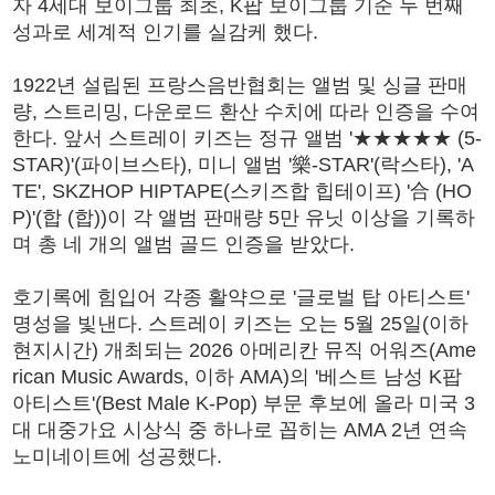
자 4세대 보이그룹 최초, K팝 보이그룹 기준 두 번째
성과로 세계적 인기를 실감케 했다.
1922년 설립된 프랑스음반협회는 앨범 및 싱글 판매
량, 스트리밍, 다운로드 환산 수치에 따라 인증을 수여
한다. 앞서 스트레이 키즈는 정규 앨범 '★★★★★ (5-
STAR)'(파이브스타), 미니 앨범 '樂-STAR'(락스타), 'A
TE', SKZHOP HIPTAPE(스키즈합 힙테이프) '合 (HO
P)'(합 (합))이 각 앨범 판매량 5만 유닛 이상을 기록하
며 총 네 개의 앨범 골드 인증을 받았다.
호기록에 힘입어 각종 활약으로 '글로벌 탑 아티스트'
명성을 빛낸다. 스트레이 키즈는 오는 5월 25일(이하
현지시간) 개최되는 2026 아메리칸 뮤직 어워즈(Ame
rican Music Awards, 이하 AMA)의 '베스트 남성 K팝
아티스트'(Best Male K-Pop) 부문 후보에 올라 미국 3
대 대중가요 시상식 중 하나로 꼽히는 AMA 2년 연속
노미네이트에 성공했다.