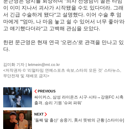
문근영은 당시를 회상하며 "의사 선생님이 골든 타임
이 이미 지나서 괴사가 시작됐을 수도 있다더라. 그래
서 긴급 수술하게 됐다"고 설명했다. 이어 수술 후 엄
마에게 "'엄마, 나 마음 놓고 쉴 수 있어서 너무 좋아'라
고 얘기했다더라"고 고백해 관심을 모았다.
한편 문근영은 현재 연극 '오펀스'로 관객을 만나고 있
다.
김미화 기자 |
letmein@mt.co.kr
<저작권자 © ‘리얼타임 연예스포츠 속보,스타의 모든 것’ 스타뉴스,
무단전재 및 재배포 금지>
PREVIOUS
싸이커스, 삼성 라이온즈 시구·시타→강원FC 시축
출격..승리 기원 '슈퍼 파워'
NEXT
'둘째 딸 출산' 송중기, 美서 뜻밖의 근황 [스타이슈]