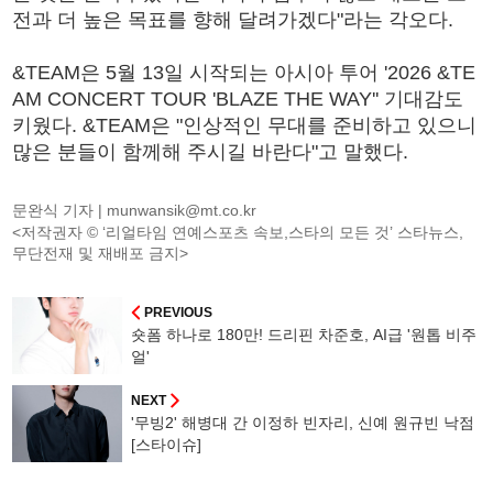
전과 더 높은 목표를 향해 달려가겠다"라는 각오다.
&TEAM은 5월 13일 시작되는 아시아 투어 '2026 &TE
AM CONCERT TOUR 'BLAZE THE WAY'' 기대감도
키웠다. &TEAM은 "인상적인 무대를 준비하고 있으니
많은 분들이 함께해 주시길 바란다"고 말했다.
문완식 기자 |
munwansik@mt.co.kr
<저작권자 © ‘리얼타임 연예스포츠 속보,스타의 모든 것’ 스타뉴스,
무단전재 및 재배포 금지>
PREVIOUS
숏폼 하나로 180만! 드리핀 차준호, AI급 '원톱 비주
얼'
NEXT
'무빙2' 해병대 간 이정하 빈자리, 신예 원규빈 낙점
[스타이슈]