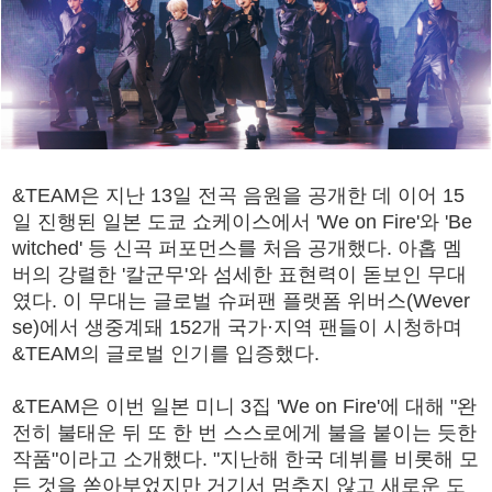
&TEAM은 지난 13일 전곡 음원을 공개한 데 이어 15
일 진행된 일본 도쿄 쇼케이스에서 'We on Fire'와 'Be
witched' 등 신곡 퍼포먼스를 처음 공개했다. 아홉 멤
버의 강렬한 '칼군무'와 섬세한 표현력이 돋보인 무대
였다. 이 무대는 글로벌 슈퍼팬 플랫폼 위버스(Wever
se)에서 생중계돼 152개 국가·지역 팬들이 시청하며
&TEAM의 글로벌 인기를 입증했다.
&TEAM은 이번 일본 미니 3집 'We on Fire'에 대해 "완
전히 불태운 뒤 또 한 번 스스로에게 불을 붙이는 듯한
작품"이라고 소개했다. "지난해 한국 데뷔를 비롯해 모
든 것을 쏟아부었지만 거기서 멈추지 않고 새로운 도