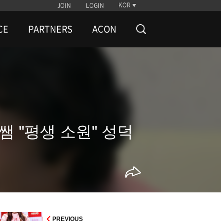
KOR
JOIN
LOGIN
CE
PARTNERS
ACON
쌤 "평생 소원" 성덕
PREVIOUS