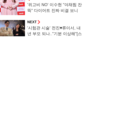
'위고비 NO' 이수현 "야채찜 잔
뜩" 다이어트 진짜 비결 보니
[스타이슈]
NEXT
'시험관 시술' 전진♥류이서, 내
년 부모 되나.."기분 이상해"[스
타이슈]