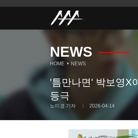
NEWS
HOME
NEWS
'틈만나면' 박보영X
등극
노미경 기자
2026-04-14