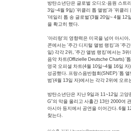
방탄소년단은 글로벌 오디오·음원 스트리밍
3일~4월 9일) '위클리 톱 앨범'과 '위클리
'데일리 톱 송 글로벌'(3월 20일~ 4월 
을 확고히 했다.
'아리랑'의 영향력은 미국을 넘어 아시아,
콘에서는 '주간 디지털 앨범 랭킹'과 '주간 합
일) 각각 2위, '주간 앨범 랭킹'에서는 3
음악 차트(Offizielle Deutsche Char
영국 오피셜 차트(4월 10일~4월 16일 자
성공했다. 프랑스음반협회(SNEP) '톱 앨범'(
범'(4월 13일 자)에서는 각각 2위에 
방탄소년단은 지난 9일과 11~12일 고양종
G''의 막을 올리고 사흘간 13만 2000여 
아시아 등지에서 공연을 이어간다. 6월 1
찾는다.
이승훈 기자 |
hunnie@mtstarnews.com