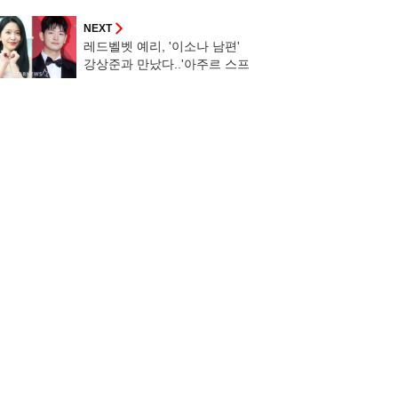
[틈만 나면]
NEXT
레드벨벳 예리, '이소나 남편'
강상준과 만났다..'아주르 스프
링' 5월 11일 첫방송