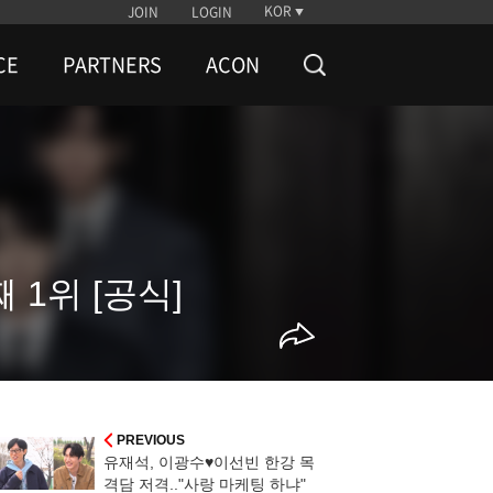
KOR
JOIN
LOGIN
CE
PARTNERS
ACON
 1위 [공식]
PREVIOUS
유재석, 이광수♥이선빈 한강 목
격담 저격.."사랑 마케팅 하냐"