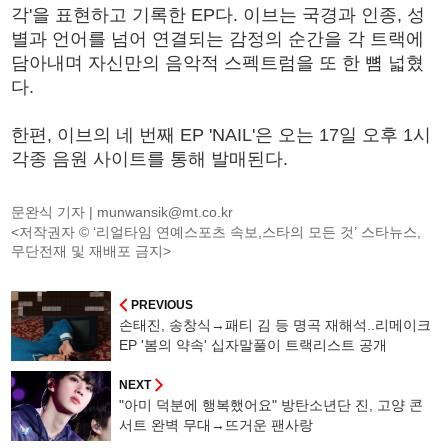
각'을 표현하고 기록한 EP다. 이브는 국경과 인종, 성
별과 언어를 넘어 연결되는 감정의 순간을 각 트랙에
담아내며 자신만의 음악적 스펙트럼을 또 한 뼘 넓혔
다.
한편, 이브의 네 번째 EP 'NAIL'은 오는 17일 오후 1시
각종 음원 사이트를 통해 발매된다.
문완식 기자 |
munwansik@mt.co.kr
<저작권자 © ‘리얼타임 연예스포츠 속보,스타의 모든 것’ 스타뉴스,
무단전재 및 재배포 금지>
PREVIOUS
손태진, 송창식→패티 김 등 명곡 재해석..리메이크
EP '봄의 약속' 십자말풀이 트랙리스트 공개
NEXT
"아미 덕분에 행복했어요" 방탄소년단 진, 고양 콘
서트 완벽 무대→뜨거운 팬사랑