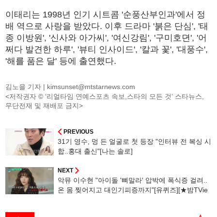
이태리는 1998년 인기 시트콤 '순풍산부인과'에서 정
배 역으로 사랑을 받았다. 이후 드라마 '붉은 단심', '태
종 이방원', '신사와 아가씨', '여신강림', '구미호뎐', '어
쩌다 발견한 하루', '뷰티 인사이드', '칼과 꽃', '대풍수',
'해를 품은 달' 등에 출연했다.
김노을 기자 |
kimsunset@mtstarnews.com
<저작권자 © ‘리얼타임 연예스포츠 속보,스타의 모든 것’ 스타뉴스,
무단전재 및 재배포 금지>
PREVIOUS
31기 영수, 멍 든 얼굴로 첫 등장 "인터뷰 전 복싱 시
합..홍대 출신"[나는 솔로]
NEXT
악뮤 이수현 "아이돌 '뼈말라' 압박에 폭식증 걸려..
온 몸 찢어지고 대인기피증까지"[유퀴즈][★밤TVie
w]