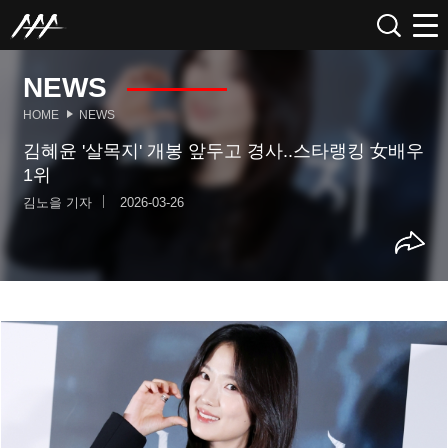
NEWS
HOME
NEWS
김혜윤 '살목지' 개봉 앞두고 경사..스타랭킹 女배우
1위
김노을 기자
2026-03-26