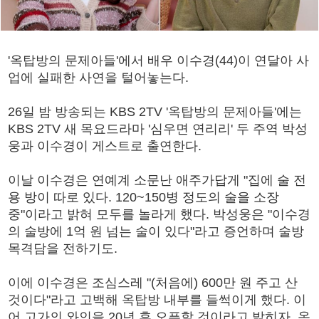
'옥탑방의 문제아들'에서 배우 이수경(44)이 연달아 사
업에 실패한 사연을 털어놓는다.
26일 밤 방송되는 KBS 2TV '옥탑방의 문제아들'에는
KBS 2TV 새 목요드라마 '심우면 연리리' 두 주역 박성
웅과 이수경이 게스트로 출연한다.
이날 이수경은 연예계 소문난 애주가답게 "집에 술 전
용 방이 따로 있다. 120~150병 정도의 술을 소장
중"이라고 밝혀 모두를 놀라게 했다. 박성웅은 "이수경
의 술방에 1억 원 넘는 술이 있다"라고 증언하며 술방
목격담을 전하기도.
이에 이수경은 조심스레 "(처음에) 600만 원 주고 산
것이다"라고 고백해 옥탑방 내부를 들썩이게 했다. 이
어 고가의 와인을 20년 후 오픈할 것이라고 밝히자, 옥