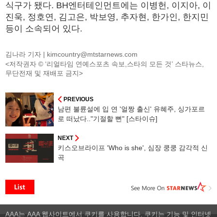
식구가 됐다. BH엔터테인먼트에는 이병헌, 이지아, 이
진욱, 정호연, 김고은, 박보영, 추자현, 한가인, 한지민
등이 소속되어 있다.
김나라 기자 |
kimcountry@mtstarnews.com
<저작권자 © ‘리얼타임 연예스포츠 속보,스타의 모든 것’ 스타뉴스,
무단전재 및 재배포 금지>
PREVIOUS
남편 불륜설에 입 연 '얼짱 출신' 유혜주, 싱가포르
로 떠났다.."기절할 뻔" [스타이슈]
NEXT
키스오브라이프 'Who is she', 심장 쿵쿵 감각적 신
곡
AAA는 AAA 웹사이트에서 쿠키를 사용합니다. 쿠키는 기능 및 인터넷