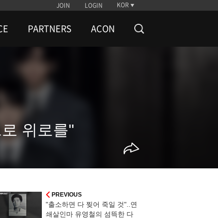
KOR
JOIN
LOGIN
CE
PARTNERS
ACON
으로 위로를"
PREVIOUS
"출소하면 다 찢어 죽일 것"..연
쇄살인마 유영철의 섬뜩한 다