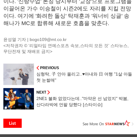
이다. '신랑수업' 론칭 당시부터 '교장'으로 프로그램을
이끌어온 가수 이승철이 시즌2에도 자리를 지킬 전망
이다. 여기에 '화려한 돌싱' 탁재훈과 '워너비 싱글' 송
해나가 MC로 합류해 새로운 호흡을 맞춘다.
윤성열 기자 |
bogo109@mt.co.kr
<저작권자 © ‘리얼타임 연예스포츠 속보,스타의 모든 것’ 스타뉴스,
무단전재 및 재배포 금지>
PREVIOUS
심형탁, 子 안아 올리고..♥아내와 日 여행 "1살 아들
첫 눈썰매"
NEXT
2NE1 불화 없었다는데.."마약은 선 넘었지" 박봄,
산다라박에 언팔 당했다 [스타이슈]