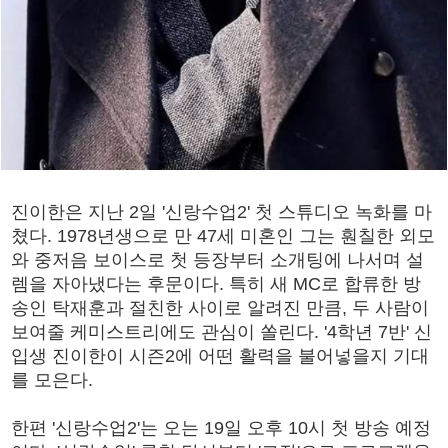
진이한은 지난 2일 '신랑수업2' 첫 스튜디오 녹화를 마
쳤다. 1978년생으로 만 47세 미혼인 그는 훤칠한 외모
와 중저음 보이스로 첫 등장부터 소개팅에 나서며 설
렘을 자아냈다는 후문이다. 특히 새 MC로 합류한 방
송인 탁재훈과 절친한 사이로 알려진 만큼, 두 사람이
보여줄 케미스트리에도 관심이 쏠린다. '4학년 7반' 신
입생 진이한이 시즌2에 어떤 활력을 불어넣을지 기대
를 모은다.
한편 '신랑수업2'는 오는 19일 오후 10시 첫 방송 예정