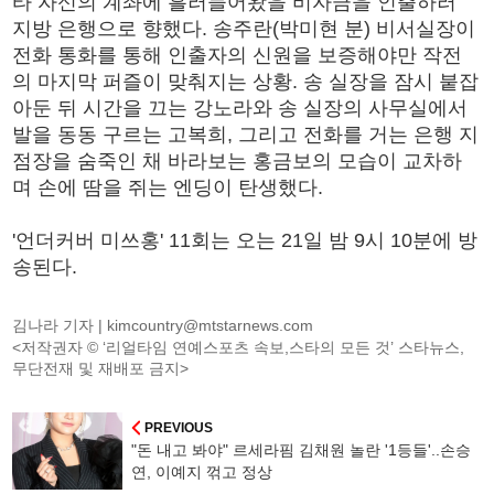
타 자신의 계좌에 흘러들어왔을 비자금을 인출하러
지방 은행으로 향했다. 송주란(박미현 분) 비서실장이
전화 통화를 통해 인출자의 신원을 보증해야만 작전
의 마지막 퍼즐이 맞춰지는 상황. 송 실장을 잠시 붙잡
아둔 뒤 시간을 끄는 강노라와 송 실장의 사무실에서
발을 동동 구르는 고복희, 그리고 전화를 거는 은행 지
점장을 숨죽인 채 바라보는 홍금보의 모습이 교차하
며 손에 땀을 쥐는 엔딩이 탄생했다.
'언더커버 미쓰홍' 11회는 오는 21일 밤 9시 10분에 방
송된다.
김나라 기자 |
kimcountry@mtstarnews.com
<저작권자 © ‘리얼타임 연예스포츠 속보,스타의 모든 것’ 스타뉴스,
무단전재 및 재배포 금지>
PREVIOUS
"돈 내고 봐야" 르세라핌 김채원 놀란 '1등들'..손승
연, 이예지 꺾고 정상