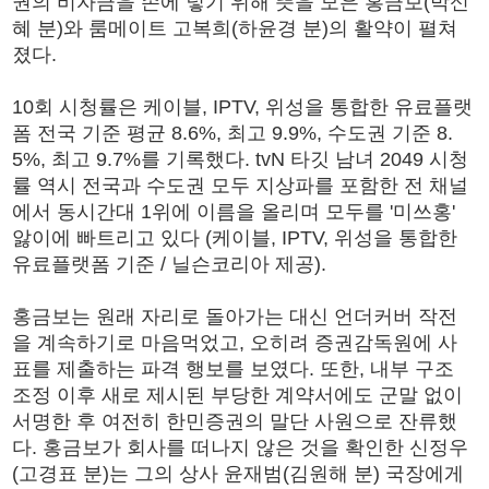
권의 비자금을 손에 넣기 위해 뜻을 모은 홍금보(박신
혜 분)와 룸메이트 고복희(하윤경 분)의 활약이 펼쳐
졌다.
10회 시청률은 케이블, IPTV, 위성을 통합한 유료플랫
폼 전국 기준 평균 8.6%, 최고 9.9%, 수도권 기준 8.
5%, 최고 9.7%를 기록했다. tvN 타깃 남녀 2049 시청
률 역시 전국과 수도권 모두 지상파를 포함한 전 채널
에서 동시간대 1위에 이름을 올리며 모두를 '미쓰홍'
앓이에 빠트리고 있다 (케이블, IPTV, 위성을 통합한
유료플랫폼 기준 / 닐슨코리아 제공).
홍금보는 원래 자리로 돌아가는 대신 언더커버 작전
을 계속하기로 마음먹었고, 오히려 증권감독원에 사
표를 제출하는 파격 행보를 보였다. 또한, 내부 구조
조정 이후 새로 제시된 부당한 계약서에도 군말 없이
서명한 후 여전히 한민증권의 말단 사원으로 잔류했
다. 홍금보가 회사를 떠나지 않은 것을 확인한 신정우
(고경표 분)는 그의 상사 윤재범(김원해 분) 국장에게