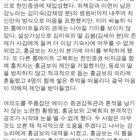
으로 한민증권에 재입성했다. 죄책감과 미련이 남은
강노라는 김미숙(강채영 분)의 병원비까지 내주며 자
신만의 방식으로 마음을 표현했지만, 이미 싸늘히 식
은 룸메이트들과의 관계는 나아질 기미를 보이지 않
았다. 설상가상으로 김미숙의 딸 김봄(김세아 분)의 존
재가 사감에게 들켜 더 이상 기숙사에 머무를 수 없게
되었고, 홍금보는 자신의 본가에 아이를 부탁하게 됐
다. 또 다른 룸메이트 고복희는 한민증권 비자금을 함
께 훔치자는 홍금보의 제안을 거절했지만, 동료의 딸
을 방치하지 않고 적극적으로 돕는 홍금보의 의리에
흔들렸고 4명이 함께 쌓은 추억을 떠올리다 결국 마음
이 약해져 제안을 받아들였다.
여의도를 주름잡던 에이스 증권감독관과 흔적을 남기
지 않는 노련한 횡령범, 홍금보와 고복희의 본격적인
공조가 시작돼 눈을 뗄 수 없게 했다. 두 사람은 아무
것도 모른 채 적극적으로 도움을 주겠다고 나서는 강
노라에게 홍금보의 대역을 시켰고, 홍금보는 이 틈을