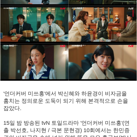
'언더커버 미쓰홍'에서 박신혜와 하윤경이 비자금을
훔치는 정의로운 도둑이 되기 위해 본격적으로 손을
잡았다.
15일 밤 방송된 tvN 토일드라마 '언더커버 미쓰홍'(연
출 박선호, 나지현 / 극본 문현경) 10회에서는 한민증