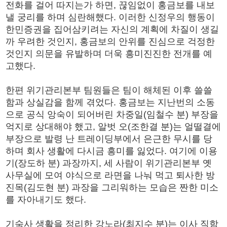
전화를 걸어 따지는가 하면, 끊임없이 홍금보를 내보
낼 궁리를 하며 심란해했다. 이러한 신정우의 행동이
한민증권을 집어삼키려는 자신의 계획에 차질이 생길
까 우려한 것인지, 홍금보의 안위를 진심으로 걱정한
것인지 의문을 유발하며 더욱 흥미진진한 전개를 예
고했다.
한편 위기관리본부 팀원들은 팀이 해체된 이후 쓸쓸
함과 상실감을 함께 겪었다. 홍금보는 지난번의 소동
으로 공식 앙숙이 되어버린 차중일(임철수 분) 부장을
억지로 상대해야 했고, 알벗 오(조한결 분)는 얼떨결에
부장으로 발령 난 트레이딩부에서 은근한 무시를 당
하며 회사 생활에 다시금 흥미를 잃었다. 여기에 이용
기(장도하 분) 과장까지, 세 사람이 위기관리본부 옛
사무실에 모여 야식으로 라면을 나눠 먹고 퇴사한 방
진목(김도현 분) 과장을 그리워하는 모습은 짠한 미소
를 자아내기도 했다.
기숙사 생활을 정리한 강노라(최지수 분)는 이사 직함