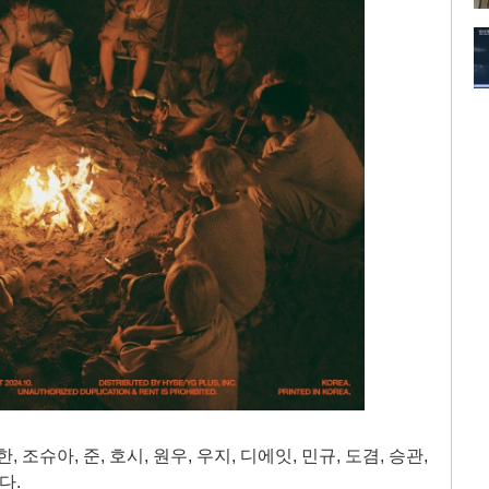
 조슈아, 준, 호시, 원우, 우지, 디에잇, 민규, 도겸, 승관,
다.