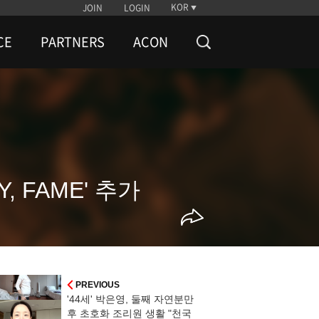
KOR
JOIN
LOGIN
CE
PARTNERS
ACON
 FAME' 추가
PREVIOUS
'44세' 박은영, 둘째 자연분만
후 초호화 조리원 생활 "천국