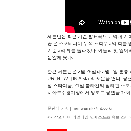
세븐틴은 최근 기존 발표곡으로 억대 기록
공'은 스포티파이 누적 조회수 3억 회를 
기준 3억 뷰를 돌파했다. 이들의 첫 영어곡
눈앞에 뒀다.
한편 세븐틴은 2월 28일과 3월 1일 홍콩
UR [NEW_] IN ASIA'의 포문을 연다
널 스타디움, 21일 불라칸의 필리핀 스포
시아드주경기장에서 앙코르 공연을 개최,
문완식 기자 |
munwansik@mt.co.kr
<저작권자 © ‘리얼타임 연예스포츠 속보,스타의