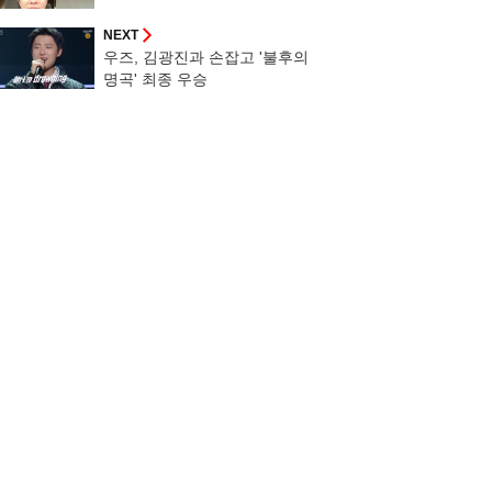
같아"[아나모르나]
NEXT
우즈, 김광진과 손잡고 '불후의
명곡' 최종 우승