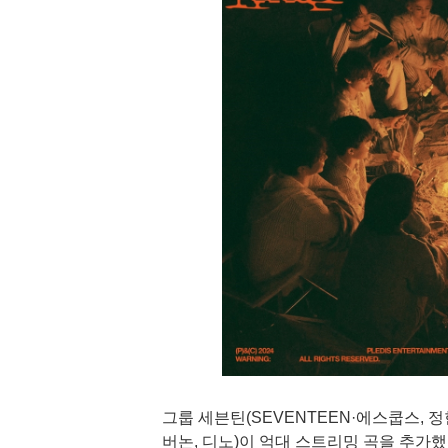
그룹 세븐틴(SEVENTEEN·에스쿱스, 정한,
버논, 디노)이 억대 스트리밍 곡을 추가했