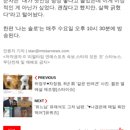
순자는 "내가 첫인상 항상 좋다고 들었는데 이게 이성
적인 게 아닌가 싶었다. 괜찮다고 했지만, 살짝 긁혔
다"라고 털어놨다.
한편 '나는 솔로'는 매주 수요일 오후 10시 30분에 방
송된다.
안윤지 기자 |
star@mtstarnews.com
<저작권자 © ‘리얼타임 연예스포츠 속보,스타의 모든 것’ 스타뉴스,
무단전재 및 재배포 금지>
PREVIOUS
하정우♥차정원, 8년 前 '같은 반려견' 사진..짧은 열
애설 재조명[스타이슈]
NEXT
'유느님' 유재석도 그저 남편.."♥나경은에 매일 욕만
먹어"[유퀴즈]