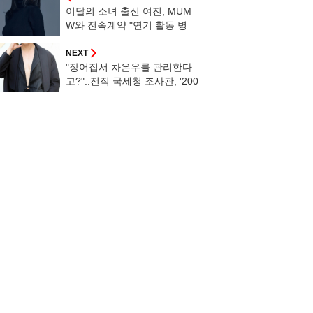
이달의 소녀 출신 여진, MUM
W와 전속계약 "연기 활동 병
행"[공식]
NEXT
"장어집서 차은우를 관리한다
고?"..전직 국세청 조사관, '200
억 탈세' 분석[스타이슈]