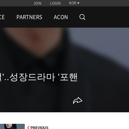
KOR
JOIN
LOGIN
CE
PARTNERS
ACON
벌'..성장드라마 '포핸
PREVIOUS