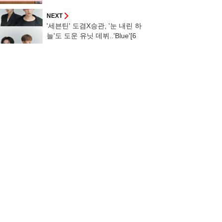
타이슈]
NEXT
'세븐틴' 도겸X승관, '눈 내린 하
늘'도 도운 유닛 데뷔..'Blue'[6
시★살롱]