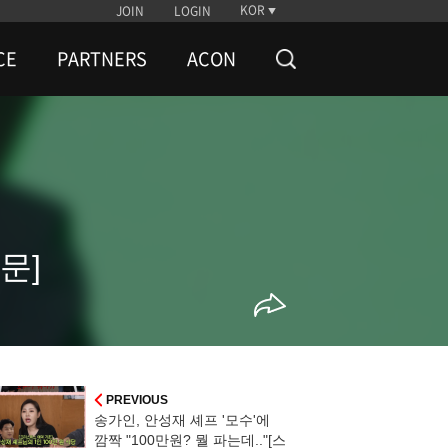
KOR
JOIN
LOGIN
CE
PARTNERS
ACON
문]
PREVIOUS
송가인, 안성재 셰프 '모수'에
깜짝 "100만원? 뭘 파는데.."[스