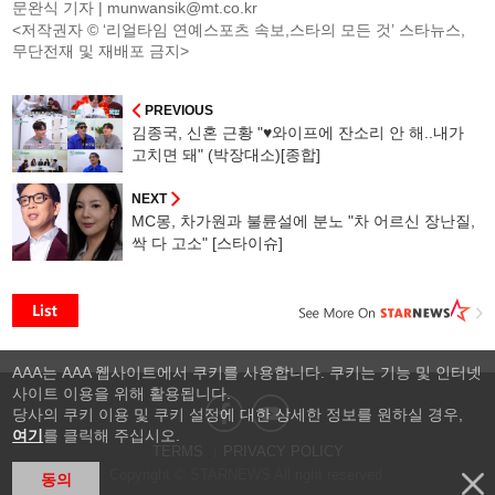
문완식 기자 |
munwansik@mt.co.kr
<저작권자 © ‘리얼타임 연예스포츠 속보,스타의 모든 것’ 스타뉴스,
무단전재 및 재배포 금지>
PREVIOUS
김종국, 신혼 근황 "♥와이프에 잔소리 안 해..내가
고치면 돼" (박장대소)[종합]
NEXT
MC몽, 차가원과 불륜설에 분노 "차 어르신 장난질,
싹 다 고소" [스타이슈]
AAA는 AAA 웹사이트에서 쿠키를 사용합니다. 쿠키는 기능 및 인터넷
사이트 이용을 위해 활용됩니다.
당사의 쿠키 이용 및 쿠키 설정에 대한 상세한 정보를 원하실 경우,
여기
를 클릭해 주십시오.
TERMS
PRIVACY POLICY
Copyright © STARNEWS All right reserved.
동의