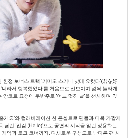
 한정 보너스 트랙 '키미오 스키니 낫테 요캇타'(君を好
'너라서 행복했었다'를 처음으로 선보이며 깜짝 놀라게
 앙코르 요청에 무반주로 '어느 멋진 날'을 선사하며 깊
맞출게요'와 컬래버레이션 한 콘셉트로 팬들과 더욱 가깝게
담긴 '입김 (Hello)'으로 공연의 시작을 알린 정용화는
게임과 토크 코너까지, 다채로운 구성으로 남다른 팬 사