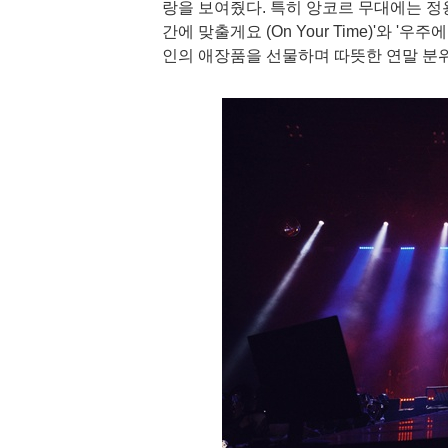
랑을 보여줬다. 특히 앙코르 무대에는 정
간에 맞출게요 (On Your Time)'와 '우
인의 애장품을 선물하며 따뜻한 연말 분