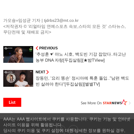
가오슝=임성균 기자 |
tjdrbs23@mt.co.kr
<저작권자 © ‘리얼타임 연예스포츠 속보,스타의 모든 것’ 스타뉴스,
무단전재 및 재배포 금지>
PREVIOUS
'추성훈 ♥' 야노 시호, 백도빈 기강 잡았다..타고난
농부 DNA 자랑[두집살림][★밤TView]
NEXT
장동민, '요리 똥손' 정시아에 특훈 돌입.."남편 백도
빈 살려야 한다"[두집살림][별별TV]
AAA는 AAA 웹사이트에서 쿠키를 사용합니다. 쿠키는 기능 및 인터넷
사이트 이용을 위해 활용됩니다.
당사의 쿠키 이용 및 쿠키 설정에 대한 상세한 정보를 원하실 경우,