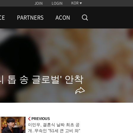
KOR
JOIN
LOGIN
CE
PARTNERS
ACON
리 톱 송 글로벌' 안착
PREVIOUS
이민우, 결혼식 날짜 최초 공
개..무속인 "51세 큰 고비 와"