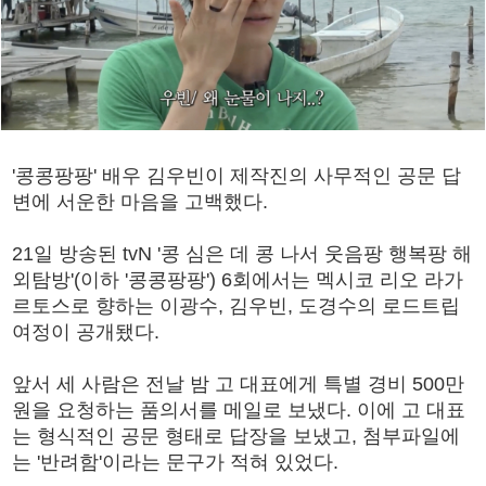
'콩콩팡팡' 배우 김우빈이 제작진의 사무적인 공문 답
변에 서운한 마음을 고백했다.
21일 방송된 tvN '콩 심은 데 콩 나서 웃음팡 행복팡 해
외탐방'(이하 '콩콩팡팡') 6회에서는 멕시코 리오 라가
르토스로 향하는 이광수, 김우빈, 도경수의 로드트립
여정이 공개됐다.
앞서 세 사람은 전날 밤 고 대표에게 특별 경비 500만
원을 요청하는 품의서를 메일로 보냈다. 이에 고 대표
는 형식적인 공문 형태로 답장을 보냈고, 첨부파일에
는 '반려함'이라는 문구가 적혀 있었다.