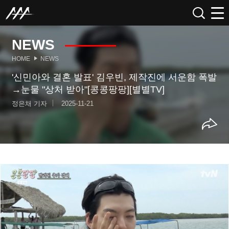
NEWS
HOME
NEWS
'신민아와 결혼 발표' 김우빈, 제작진에 서운함 폭발
→눈물 "상처 받아"[콩콩팡팡][별별TV]
정은채 기자
2025-11-21