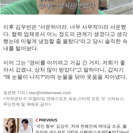
이후 김우빈은 "서운하더라. 너무 사무적이라 서운했
다. 협력 업체로서 어느 정도의 관계가 생겼다고 생각
했는데 이렇게 냉정할 줄 몰랐다"라고 당시 솔직한 속
내를 털어놨다.
이어 그는 "경비를 아끼려고 거길 간 거지. 저희가 좋
아서 갔겠냐. 상처 많이 받았다"고 말하더니, 갑자기
"왜 눈물이 나지?"라며 눈물을 닦아 웃음을 자아냈다.
정은채 기자 |
star@mtstarnews.com
<저작권자 © ‘리얼타임 연예스포츠 속보,스타의 모든 것’ 스타뉴스,
무단전재 및 재배포 금지>
PREVIOUS
'국민 형부' 김강우, 처제 한혜진에 역대급 조공..촬
영장에 샌드위치 100개 선물[편스토랑][★밤TView]