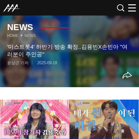
NEWS
HOME
NEWS
'미스트롯4' 하반기 방송 확정..김용빈X손빈아 "여
러분이 주인공"
윤상근 기자
2025-09-18