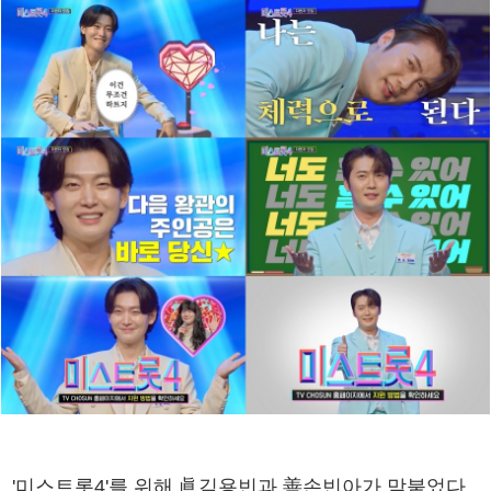
'미스트롯4'를 위해 眞김용빈과 善손빈아가 맞붙었다.