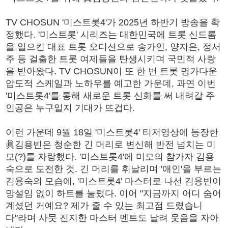
TV CHOSUN '미스트롯4'가 2025년 하반기 방송을 확
정했다. '미스트롯' 시리즈는 대한민국에 트롯 신드롬
을 일으킨 대표 트롯 오디션으로 송가인, 양지은, 정서
주 등 걸출한 트롯 여제들을 탄생시키며 국민적 사랑
을 받아왔다. TV CHOSUN이 또 한 번 트롯 명가다운
압도적 스케일과 노하우를 예고한 가운데, 과연 이번
'미스트롯4'를 통해 새로운 트롯 신화를 써 내려갈 주
인공은 누구일지 기대가 뜨겁다.
이런 가운데 9월 18일 '미스트롯4' 티저영상에 등장한
眞김용빈은 청순한 긴 머리로 변신해 반전 넘치는 미
모(?)를 자랑했다. '미스트롯4'에 미모의 참가자 김용
숙으로 도전한 것. 긴 머리를 휘날리며 '애인'을 부르는
김용숙의 모습에, '미스트롯4' 마스터로 나선 김용빈이
망설임 없이 하트를 눌렀다. 이어 "지금까지 어디 숨어
계셨던 거예요? 제가 줄 수 있는 최고점 드렸습니
다"라며 사뭇 진지한 마스터 멘트도 날려 웃음을 자아