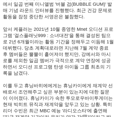
에서 일곱 번째 미니앨범 '버블 검(BUBBLE GUM)' 발
매 기념 라운드 인터뷰를 진행했다. 최근 건강 문제로
활동을 잠정 중단한 서영은은 불참했다.
앞서 케플러는 2021년 10월 종영한 Mnet 오디션 프로
그램 '걸스플래닛999 : 소녀대전'을 통해 결성된 팀으
로 2년 6개월이라는 활동 기간을 정해두고 이듬해 1월
데뷔했다. 당초 계획대로라면 지난해 7월 계약 종료
후 멤버들은 뿔뿔이 흩어져야 했지만, 강예서와 마시
로를 제외한 일곱 멤버가 극적으로 계약 연장에 성공
하면서 오디션 프로그램 탄생 아이돌 그룹 최초의 기
록을 남겼다.
이를 두고 휴닝바히에에게는 휴닝카이에게 재계약 선
배로서 조언해주고 싶은 부분이 있는지에 대한 질문
이 이어졌다. 휴닝카이가 속한 투모로우바이투게더는
현재 빅히트 뮤직과 재계약을 앞두고 있는 상황. 특히
리더 수빈은 최근 MBC 예능 '라디오스타'에 출연해