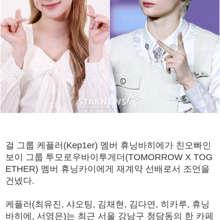
걸 그룹 케플러(Kep1er) 멤버 휴닝바히에가 친오빠인
보이 그룹 투모로우바이투게더(TOMORROW X TOG
ETHER) 멤버 휴닝카이에게 재계약 선배로서 조언을
건넸다.
케플러(최유진, 샤오팅, 김채현, 김다연, 히카루, 휴닝
바히에, 서영은)는 최근 서울 강남구 청담동의 한 카페