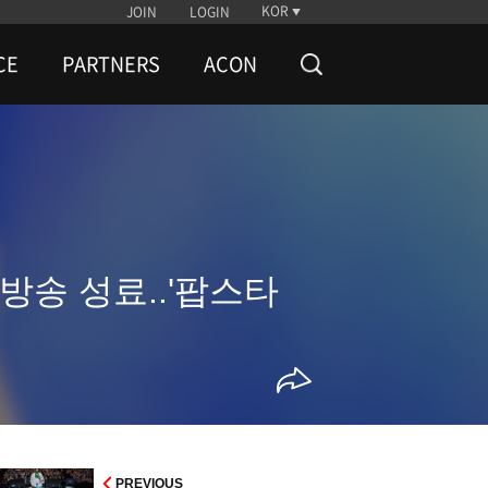
KOR
JOIN
LOGIN
CE
PARTNERS
ACON
악방송 성료..'팝스타
PREVIOUS