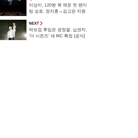
이상이, 120분 꽉 채운 첫 팬미
팅 성료..정지훈→김고은 지원
사격
NEXT
박보검 후임은 권정열..십센치,
'더 시즌즈' 새 MC 확정 [공식]