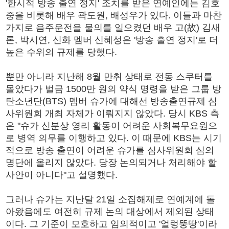
'한시적 방송 출연 정지' 조치를 받은 연예인에는 김호
중을 비롯해 배우 곽도원, 배성우가 있다. 이들과 마찬
가지로 음주운전을 물의를 일으켰던 배우 고(故) 김새
론, 박시연, 신화 멤버 신혜성은 '방송 출연 정지'로 더
높은 수위의 규제를 당했다.
뿐만 아니라 지난해 8월 만취 상태로 전동 스쿠터를
몰았다가 벌금 1500만 원의 약식 명령을 받은 그룹 방
탄소년단(BTS) 멤버 슈가에 대해선 방송출연규제 심
사위원회 개최 자체가 이뤄지지 않았다. 당시 KBS 측
은 "슈가 신분상 영리 활동이 어려운 사회복무요원으
로 병역 의무를 이행하고 있다. 이 때문에 KBS는 시기
적으로 방송 출연이 어려운 슈가를 심사위원회 심의
명단에 올리지 않았다. 당장 논의되거나 처리해야 할
사안이 아니다"고 설명했다.
그러나 슈가는 지난달 21일 소집해제로 연예계에 돌
아왔음에도 여전히 규제 논의 대상에서 제외된 상태
이다. 그 기준이 모호하고 임의적이고 '얼렁뚱땅'이라