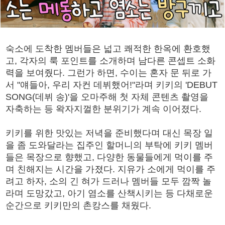
숙소에 도착한 멤버들은 넓고 쾌적한 한옥에 환호했
고, 각자의 룩 포인트를 소개하며 남다른 콘셉트 소화
력을 보여줬다. 그런가 하면, 수이는 혼자 문 뒤로 가
서 "얘들아, 우리 자컨 데뷔했어!"라며 키키의 'DEBUT
SONG(데뷔 송)'을 오마주해 첫 자체 콘텐츠 촬영을
자축하는 등 왁자지껄한 분위기가 계속 이어졌다.
키키를 위한 맛있는 저녁을 준비했다며 대신 목장 일
을 좀 도와달라는 집주인 할머니의 부탁에 키키 멤버
들은 목장으로 향했고, 다양한 동물들에게 먹이를 주
며 친해지는 시간을 가졌다. 지유가 소에게 먹이를 주
려고 하자, 소의 긴 혀가 드러나 멤버들 모두 깜짝 놀
라며 도망갔고, 아기 염소를 산책시키는 등 다채로운
순간으로 키키만의 촌캉스를 채웠다.