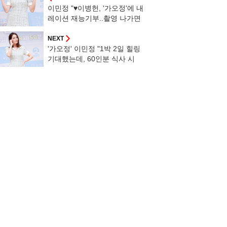
이민정 "♥이병헌, '가오정'에 내
레이션 재능기부..촬영 나가면
육아도 전담해"
NEXT
'가오정' 이민정 "1박 2일 힐링
기대했는데, 60인분 식사 시
켜..김정현 많이 놀렸다"