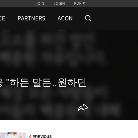
KOR
JOIN
LOGIN
CE
PARTNERS
ACON
응 "하든 말든..원하던
PREVIOUS