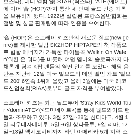
브스타), 미니 앨범 '樂-STAR'(락스타), 'ATE'(에이트)
에 이어 '合 (HOP)'까지 통산 네 번째 골드 인증 기록
을 보유하게 됐다. 1922년 설립된 프랑스음반협회는
앨범 및 싱글 판매량에 따라 인증을 수여한다.
'合 (HOP)'은 스트레이 키즈만의 새로운 장르(new ge
nre)를 제시한 앨범 SKZHOP HIPTAPE의 첫 작품으
로 힙합 에너지가 가득한 타이틀곡 'Walkin On Wate
r'(워킨 온 워터)를 비롯해 여덟 멤버의 솔로곡까지 다
채롭게 담겨 K팝 팬들의 열띤 인기를 모았다. 해당 음
반은 지난해 12월 미국 빌보드의 메인 앨범 차트 '빌보
드 200' 6연속 1위에 올랐고 올해 3월에는 미국 레코
드산업협회(RIAA)로부터 골드 자격을 부여받았다.
스트레이 키즈는 최근 월드투어 'Stray Kids World Tou
r <dominATE>'(<도미네이트>)를 통해 월드와이드 팬
들과 조우하고 있다. 3월 27일~28일 산티아고, 4월 1
일 리우데자네이루, 5일~6일 상파울루, 9일 리마, 12
일~13일 멕시코시티까지 라틴 아메리카 5개 지역 스