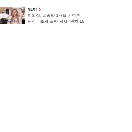
NEXT
이의정, 뇌종양 3개월 시한부
판정→쓸개·골반 괴사 "완치 15
년 걸려" [알약방]