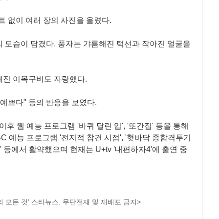
트 없이 여러 장의 사진을 올렸다.
 모습이 담겼다. 풍자는 갸름해진 턱선과 작아진 얼굴을
해진 이목구비도 자랑했다.
 예쁘다" 등의 반응을 보였다.
후 웹 예능 프로그램 '바퀴 달린 입', '또간집' 등을 통해
C 예능 프로그램 '전지적 참견 시점', '혓바닥 종합격투기
빠' 등에서 활약했으며 현재는 U+tv '내편하자4'에 출연 중
 모든 것’ 스타뉴스, 무단전재 및 재배포 금지>