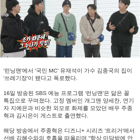
'런닝맨'에서 '국민 MC' 유재석이 가수 김종국의 집이
'쓰레기장'이 됐다고 폭로했다.
16일 방송된 SBS 예능 프로그램 '런닝맨'은 닮은 꼴
특집으로 꾸며졌다. 고정 멤버인 개그맨 양세찬, 연기
자 지예은과 비슷한 외모로 화제를 모았던 배우 주종
혁과 김시은이 게스트로 출연했다.
해당 방송에서 주종혁은 디즈니+ 시리즈 '트리거'에서
선배 김혜수와의 호흡을 떠올리며 "항상 미담밖에 안