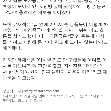
가 비닐을 모아놓는 데다. 베란다는 비닐, 냉장고에는
초장이 모아져 있다. 안방 옆에 있잖아? 그 방은 동묘
다"라며 충격적인 제보를 이어갔다.
또한 유재석은 "집 앞에 어디서 준 상품들이 이렇게 싸
여있다"라며 김종국에게 "안 쓸 거면 나눠줘"라고 호
통을 치기도 했다. 이에 김종국은 "줄 건 주는데 이사
를 가려고 세팅해 둔 거다. 평소에 그러지 않는다"라고
해명했다.
하지만 유재석은 "이사할 집도 안 구했는데 어디로 이
사를 가느냐"라며 핀잔을 줬고, 지석진은 "'런닝맨'에
서 한 번 가야 한다. 진짜 놀란다. 치우지 마라"라고 재
방문을 예고했다.
정은채 기자 |
star@mtstarnews.com
<저작권자 © ‘리얼타임 연예스포츠 속보,스타의 모든 것’ 스타뉴스,
무단전재 및 재배포 금지>