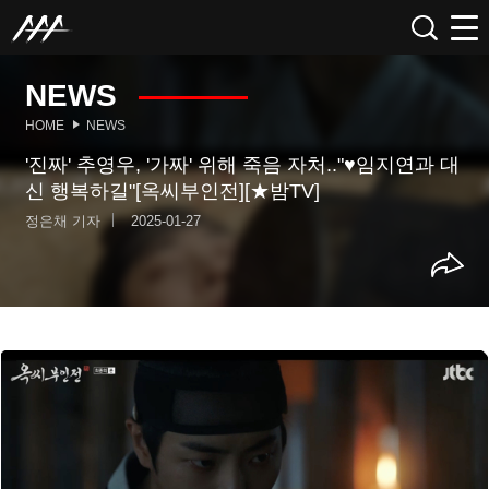
NEWS
HOME
NEWS
'진짜' 추영우, '가짜' 위해 죽음 자처.."♥임지연과 대
신 행복하길"[옥씨부인전][★밤TV]
정은채 기자
2025-01-27