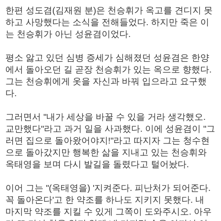
한편 성도겸(김재원 분)은 천승휘가 옥고를 견디지 못
하고 사망했다는 소식을 전해들었다. 하지만 죽은 이
는 천승휘가 아닌 성윤겸이었다.
평소 앓고 있던 심병 증세가 심해졌던 성윤겸은 한양
에서 돌아오던 길 곧장 천승휘가 있는 옥으로 향했다.
그는 천승휘에게 옷을 자신과 바꿔 입으라고 요구했
다.
그러면서 "내가 세상을 바꿀 수 있을 거라 생각했오.
교만했다"라고 과거 일을 사과했다. 이에 성윤겸이 "그
러면 집으로 돌아왔어야지!"라고 따지자 그는 청수현
으로 돌아갔지만 행복한 삶을 지내고 있는 천승휘와
옥태영을 보며 다시 발길을 돌렸다고 털어놨다.
이어 그는 "(옥태영을) '지켜준다. 피난처가 되어준다.
꼭 돌아온다'고 한 약조를 하나도 지키지 못했다. 내
마지막 약조를 지킬 수 있게 그쪽이 도와주시오. 아우