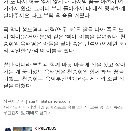
가 또 다시 형을 잃지 않게 내 마지막 숨을 아껴서 여
기까지 왔소. 그러니 부디 돌아가서 나 대신 행복하게
살아주시오"라고 부탁 후 숨을 거뒀다.
극 말미 성도겸과 미령(연우 분)은 딸을 나아 죽은 노
비 백이(윤서아 분)와 같은 '백이' 이름을 붙여줬다. 천
승휘와 옥태영은 아들을 낳아 죽은 만석이(이재원 분)
와 동일한 '만석'의 이름을 줬다.
뿐만 아니라 부친과 함께 바닷 마을에 집을 짓고 살아
가는 게 꿈이었던 옥태영은 천승휘와 함께 해당 꿈을
이뤘고, 천승휘는 '옥씨부인뎐'이라는 제목의 소설 집
필을 마쳤다.
정은채 기자 |
star@mtstarnews.com
<저작권자 © ‘리얼타임 연예스포츠 속보,스타의 모든 것’ 스타뉴스,
무단전재 및 재배포 금지>
PREVIOUS