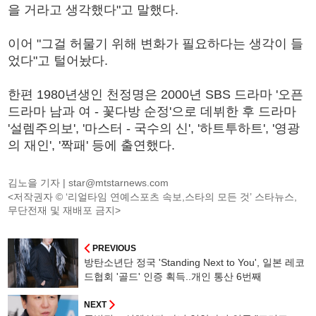
을 거라고 생각했다"고 말했다.
이어 "그걸 허물기 위해 변화가 필요하다는 생각이 들
었다"고 털어놨다.
한편 1980년생인 천정명은 2000년 SBS 드라마 '오픈
드라마 남과 여 - 꽃다방 순정'으로 데뷔한 후 드라마
'설렘주의보', '마스터 - 국수의 신', '하트투하트', '영광
의 재인', '짝패' 등에 출연했다.
김노을 기자 |
star@mtstarnews.com
<저작권자 © ‘리얼타임 연예스포츠 속보,스타의 모든 것’ 스타뉴스,
무단전재 및 재배포 금지>
PREVIOUS
방탄소년단 정국 'Standing Next to You', 일본 레코
드협회 '골드' 인증 획득..개인 통산 6번째
NEXT