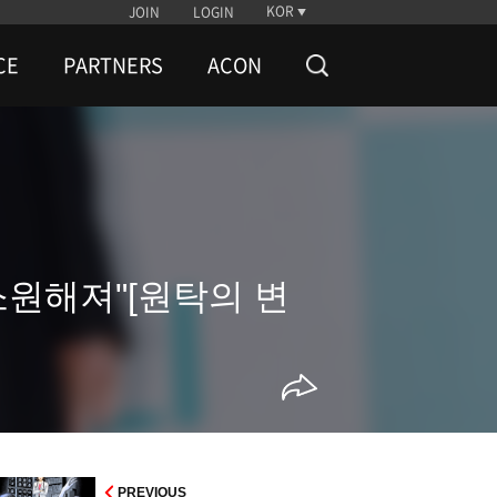
KOR
JOIN
LOGIN
CE
PARTNERS
ACON
소원해져"[원탁의 변
PREVIOUS