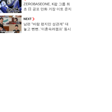
ZEROBASEONE, K팝 그룹 최
초 日 공포 만화 거장 이토 준지
와 협업
NEXT
남편 "바람 폈지만 성관계" 대
놓고 뻔뻔..'이혼숙려캠프' 동시
간대 1위[종합]