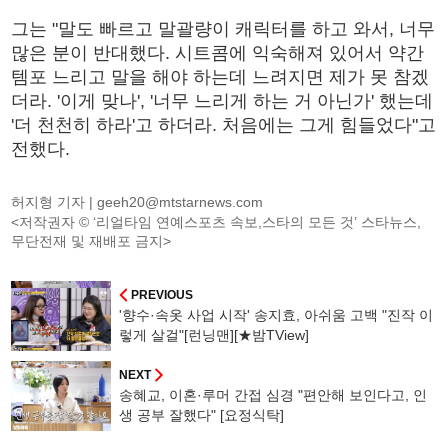
그는 "말도 빠르고 말괄량이 캐릭터를 하고 와서, 너무
많은 분이 반대했다. 시트콤에 익숙해져 있어서 약간
템포 느리고 말을 해야 하는데 느려지면 제가 못 참겠
더라. '이게 맞나', '너무 느리게 하는 거 아닌가' 했는데
'더 천천히 하라'고 하더라. 처음에는 그게 힘들었다"고
전했다.
허지형 기자 |
geeh20@mtstarnews.com
<저작권자 © ‘리얼타임 연예스포츠 속보,스타의 모든 것’ 스타뉴스,
무단전재 및 재배포 금지>
PREVIOUS
'향수·속옷 사업 시작' 송지효, 아쉬움 고백 "진작 이
렇게 살걸"[런닝맨][★밤TView]
NEXT
송혜교, 이혼·루머 간접 심경 "편안해 보인다고, 인
생 공부 잘했다" [요정식탁]