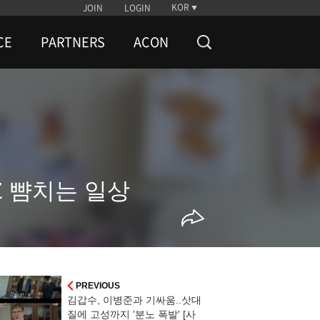
KOR
JOIN
LOGIN
CE
PARTNERS
ACON
Z 뺨치는 일상
PREVIOUS
김갑수, 이병준과 기싸움..삿대
질에 고성까지 '분노 폭발' [사