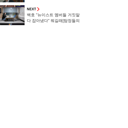
외다]
NEXT
백호 "뉴이스트 멤버들 거짓말
다 잡아냈다" 뭐길래[탐정들의
영업비밀]