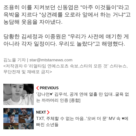
조용히 이를 지켜보던 신동엽은 "아주 이것들이"라고
윽박을 지르다 "상견례를 오로라 앞에서 하는 거냐"고
농담해 웃음을 자아냈다.
당황한 김세정과 이종원은 "우리가 사전에 얘기한 게
아니라 각자 일정이다. 우리도 놀랐다"고 해명했다.
김노을 기자 |
star@mtstarnews.com
<저작권자 © ‘리얼타임 연예스포츠 속보,스타의 모든 것’ 스타뉴스,
무단전재 및 재배포 금지>
PREVIOUS
'강나언♥' 김우석, 공개 연애 열흘 만 입대..굴욕 없
는 까까머리 인증 [종합]
NEXT
TXT, 주체할 수 없는 마음..'오버 더 문' MV 속 ♥에
빠진 소년들