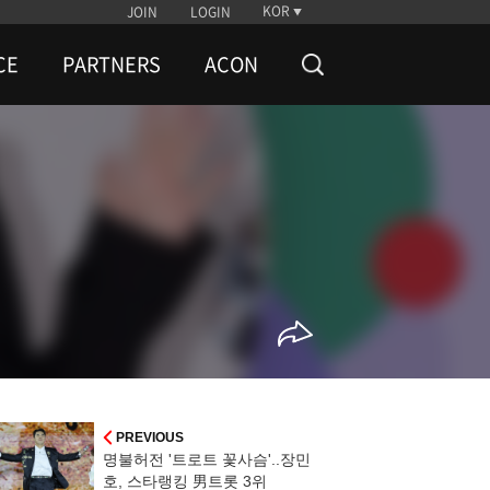
KOR
JOIN
LOGIN
CE
PARTNERS
ACON
PREVIOUS
명불허전 '트로트 꽃사슴'..장민
호, 스타랭킹 男트롯 3위