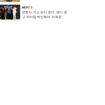
NEXT
변호사 가고 판사 온다..캔디 벗
고 악마된 박신혜의 '지옥판
사'[종합]